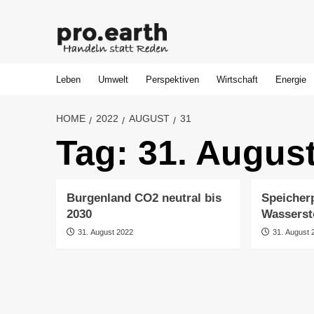
Skip
to
content
Leben
Umwelt
Perspektiven
Wirtschaft
Energie
HOME
2022
AUGUST
31
Tag:
31. Augus
Burgenland CO2 neutral bis
Speicher
2030
Wasserst
31. August 2022
31. August 