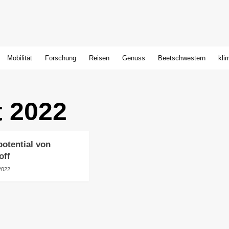
Mobilität
Forschung
Reisen
Genuss
Beetschwestern
kli
t 2022
potential von
off
2022