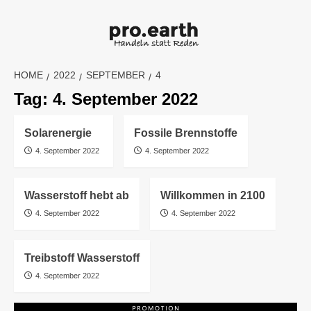
Skip
to
content
HOME
2022
SEPTEMBER
4
Tag:
4. September 2022
Solarenergie
Fossile Brennstoffe
4. September 2022
4. September 2022
Wasserstoff hebt ab
Willkommen in 2100
4. September 2022
4. September 2022
Treibstoff Wasserstoff
4. September 2022