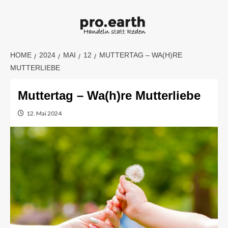
Skip
to
content
HOME
2024
MAI
12
MUTTERTAG – WA(H)RE
MUTTERLIEBE
Muttertag – Wa(h)re Mutterliebe
12. Mai 2024