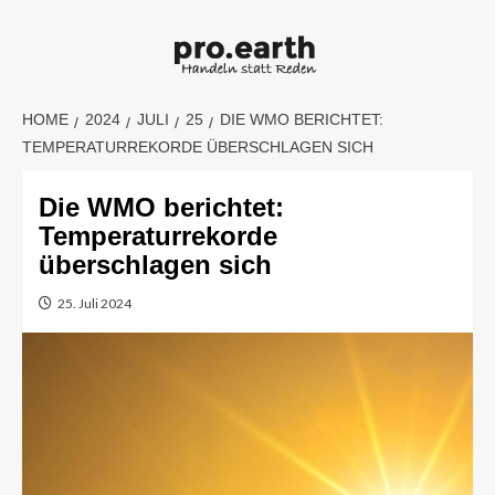
Skip
to
content
HOME
2024
JULI
25
DIE WMO BERICHTET:
TEMPERATURREKORDE ÜBERSCHLAGEN SICH
Die WMO berichtet:
Temperaturrekorde
überschlagen sich
25. Juli 2024