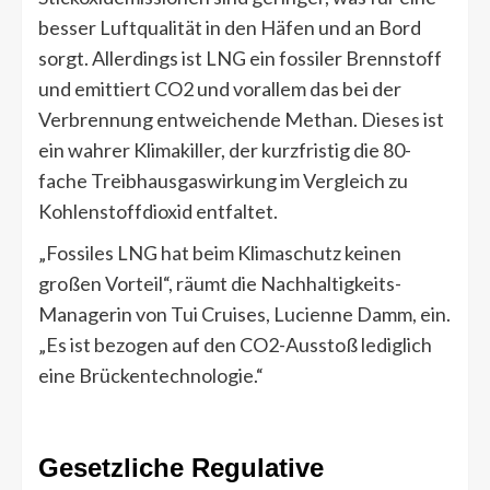
besser Luftqualität in den Häfen und an Bord
sorgt. Allerdings ist LNG ein fossiler Brennstoff
und emittiert CO2 und vorallem das bei der
Verbrennung entweichende Methan. Dieses ist
ein wahrer Klimakiller, der kurzfristig die 80-
fache Treibhausgaswirkung im Vergleich zu
Kohlenstoffdioxid entfaltet.
„Fossiles LNG hat beim Klimaschutz keinen
großen Vorteil“, räumt die Nachhaltigkeits-
Managerin von Tui Cruises, Lucienne Damm, ein.
„Es ist bezogen auf den CO2-Ausstoß lediglich
eine Brückentechnologie.“
Gesetzliche Regulative