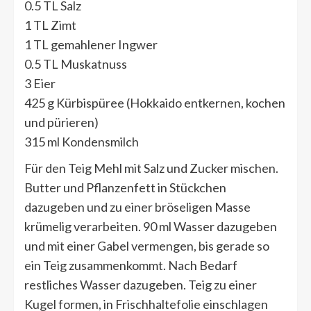
0.5 TL Salz
1 TL Zimt
1 TL gemahlener Ingwer
0.5 TL Muskatnuss
3 Eier
425 g Kürbispüree (Hokkaido entkernen, kochen
und pürieren)
315 ml Kondensmilch
Für den Teig Mehl mit Salz und Zucker mischen.
Butter und Pflanzenfett in Stückchen
dazugeben und zu einer bröseligen Masse
krümelig verarbeiten. 90 ml Wasser dazugeben
und mit einer Gabel vermengen, bis gerade so
ein Teig zusammenkommt. Nach Bedarf
restliches Wasser dazugeben. Teig zu einer
Kugel formen, in Frischhaltefolie einschlagen