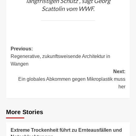
langfristigen Schutz”, sagt Georg
Scattolin vom WWF.
Post
Previous:
Regenerative, zukunftsweisende Architektur in
navigation
Wangen
Next:
Ein globales Abkommen gegen Mikroplastik muss
her
More Stories
Extreme Trockenheit führt zu Ernteausfällen und