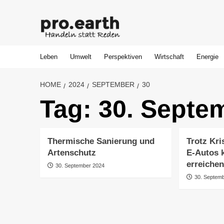
Skip
to
content
Leben
Umwelt
Perspektiven
Wirtschaft
Energie
HOME
2024
SEPTEMBER
30
Tag:
30. Septe
Thermische Sanierung und
Trotz Kri
Artenschutz
E-Autos 
erreiche
30. September 2024
30. Septem