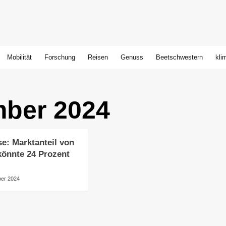
Mobilität
Forschung
Reisen
Genuss
Beetschwestern
kli
mber 2024
se: Marktanteil von
könnte 24 Prozent
n
ber 2024