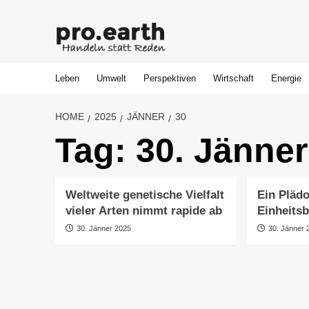
Skip
to
content
Leben
Umwelt
Perspektiven
Wirtschaft
Energie
HOME
2025
JÄNNER
30
Tag:
30. Jänner
Weltweite genetische Vielfalt
Ein Pläd
vieler Arten nimmt rapide ab
Einheitsb
30. Jänner 2025
30. Jänner 