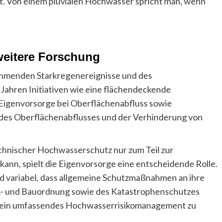
t. Von einem pluvialen Hochwasser spricht man, wenn
eitere Forschung
hmenden Starkregenereignisse und des
ahren Initiativen wie eine flächendeckende
 Eigenvorsorge bei Oberflächenabfluss sowie
es Oberflächenabflusses und der Verhinderung von
chnischer Hochwasserschutz nur zum Teil zur
ann, spielt die Eigenvorsorge eine entscheidende Rolle.
und variabel, dass allgemeine Schutzmaßnahmen an ihre
- und Bauordnung sowie des Katastrophenschutzes
m ein umfassendes Hochwasserrisikomanagement zu