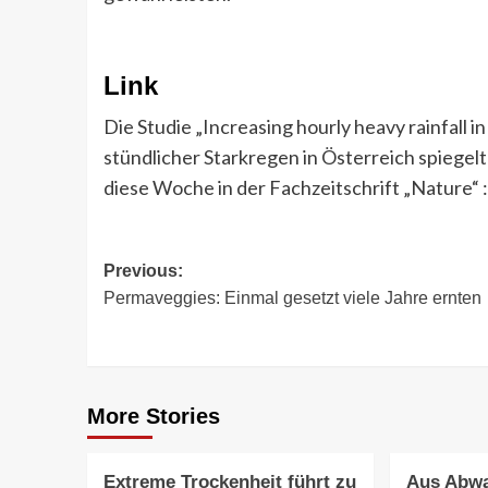
Link
Die Studie „Increasing hourly heavy rainfall 
stündlicher Starkregen in Österreich spiegel
diese Woche in der Fachzeitschrift „Nature“ : 
Post
Previous:
Permaveggies: Einmal gesetzt viele Jahre ernten
navigation
More Stories
Extreme Trockenheit führt zu
Aus Abwa