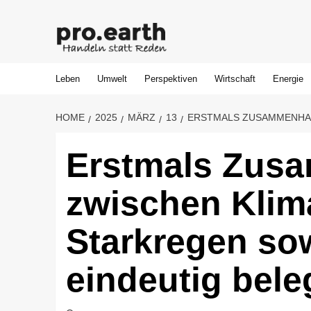
Skip
to
content
Leben
Umwelt
Perspektiven
Wirtschaft
Energie
HOME
2025
MÄRZ
13
ERSTMALS ZUSAMMENHA
Erstmals Zus
zwischen Kli
Starkregen so
eindeutig bele