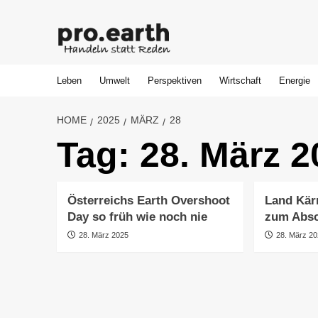
Skip
to
content
Leben
Umwelt
Perspektiven
Wirtschaft
Energie
HOME
2025
MÄRZ
28
Tag:
28. März 2
Österreichs Earth Overshoot
Land Kärn
Day so früh wie noch nie
zum Absc
28. März 2025
28. März 2