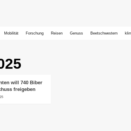
Mobilität
Forschung
Reisen
Genuss
Beetschwestern
kli
025
ten will 740 Biber
huss freigeben
025