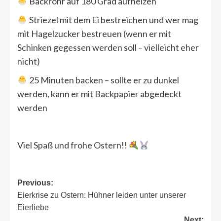
Backrohr auf 180 Grad aufheizen
Striezel mit dem Ei bestreichen und wer mag
mit Hagelzucker bestreuen (wenn er mit
Schinken gegessen werden soll – vielleicht eher
nicht)
25 Minuten backen – sollte er zu dunkel
werden, kann er mit Backpapier abgedeckt
werden
Viel Spaß und frohe Ostern!!
Post
Previous:
Eierkrise zu Ostern: Hühner leiden unter unserer
navigation
Eierliebe
Next: