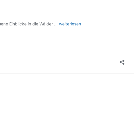
Neue
ene Einblicke in die Wälder …
weiterlesen
Einblicke
in
Kohlenstoffkreisläufe
unserer
Wälder
mit
Biomasse-
Satellit