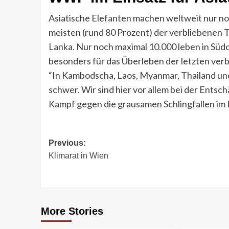
Asiatische Elefanten machen weltweit nur noc
meisten (rund 80 Prozent) der verbliebenen T
Lanka. Nur noch maximal 10.000 leben in Süd
besonders für das Überleben der letzten verb
“In Kambodscha, Laos, Myanmar, Thailand un
schwer. Wir sind hier vor allem bei der Ents
Kampf gegen die grausamen Schlingfallen im 
Post
Previous:
Klimarat in Wien
navigation
More Stories