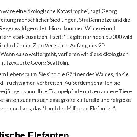
 wäre eine ökologische Katastrophe”, sagt Georg
eitung menschlicher Siedlungen, Straßennetze und die
r Regenwald gerodet. Hinzu kommen Wilderei und
ern stark zusetzen. Fazit: “Es gibt nur noch 50.000 wild
eizehn Länder. Zum Vergleich: Anfang des 20.
 Wenn es so weitergeht, verlieren wir diese ökologisch
hutzexperte Georg Scattolin.
em Lebensraum. Sie sind die Gärtner des Waldes, da sie
d Fruchtsamen verbreiten. Außerdem schaffen sie
 verjüngen kann. Ihre Trampelpfade nutzen andere Tiere
efanten zudem auch eine große kulturelle und religiöse
ername Laos, das “Land der Millionen Elefanten”.
tische Elefanten