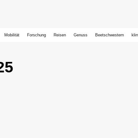
Mobilität
Forschung
Reisen
Genuss
Beetschwestern
kli
25