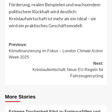
Förderung, realen Beispielen und wachsendem
politischem Rückhalt wird deutlich:
Kreislaufwirtschaft ist mehr als ein Ideal – sie
wird ein praktisches Geschäftsmodell.
Post
Previous:
Klimafinanzierung im Fokus – London Climate Action
navigation
Week 2025
Next:
Kreislaufwirtschaft: Neue EU-Regeln für
Fahrzeugrecycling
More Stories
Extreme Trockenheit führt zu Ernteausfällen und