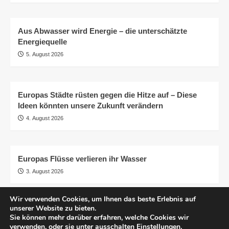
Aus Abwasser wird Energie – die unterschätzte
Energiequelle
5. August 2026
Europas Städte rüsten gegen die Hitze auf – Diese
Ideen könnten unsere Zukunft verändern
4. August 2026
Europas Flüsse verlieren ihr Wasser
3. August 2026
Wir verwenden Cookies, um Ihnen das beste Erlebnis auf
unserer Website zu bieten.
AGB
Impressum
Datenschutzerklärung
Sie können mehr darüber erfahren, welche Cookies wir
Transparenz
© pro.earth
verwenden, oder sie unter ausschalten
Einstellungen
.