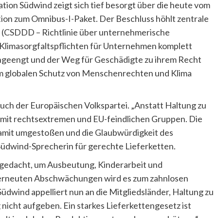
ion Südwind zeigt sich tief besorgt über die heute vom
n zum Omnibus-I-Paket. Der Beschluss höhlt zentrale
(CSDDD – Richtlinie über unternehmerische
 Klimasorgfaltspflichten für Unternehmen komplett
ngeengt und der Weg für Geschädigte zu ihrem Recht
im globalen Schutz von Menschenrechten und Klima
uch der Europäischen Volkspartei. „Anstatt Haltung zu
mit rechtsextremen und EU-feindlichen Gruppen. Die
damit umgestoßen und die Glaubwürdigkeit des
Südwind-Sprecherin für gerechte Lieferketten.
 gedacht, um Ausbeutung, Kinderarbeit und
 erneuten Abschwächungen wird es zum zahnlosen
üdwind appelliert nun an die Mitgliedsländer, Haltung zu
icht aufgeben. Ein starkes Lieferkettengesetz ist