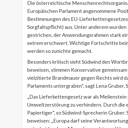
Die österreichische Menschenrechtsorganisat
Europäischen Parlament angenommene Positio
Bestimmungen des EU-Lieferkettengesetzes 
Sorgfaltspflicht) aus. Unter anderem wurden
gestrichen, der Anwendungsrahmen stark ei
extrem erschwert. Wichtige Fortschritte be
werden so zunichte gemacht.
Besonders kritisch sieht Südwind den Wortbr
beweisen, stimmen Konservative gemeinsam 
vielzitierte Brandmauer gegen Rechts wird 
Parlaments untergraben“, sagt Lena Gruber, 
„Das Lieferkettengesetz war als Meilenstein
Umweltzerstörung zu verhindern. Durch die
Papiertiger“, so Südwind-Sprecherin Gruber. S
beweisen: „Europa darf seine Verantwortung n