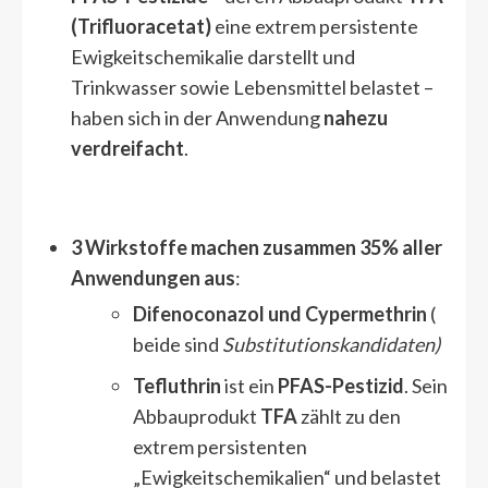
(Trifluoracetat)
eine extrem persistente
Ewigkeitschemikalie darstellt und
Trinkwasser sowie Lebensmittel belastet –
haben sich in der Anwendung
nahezu
verdreifacht
.
3 Wirkstoffe machen zusammen 35% aller
Anwendungen aus
:
Difenoconazol und Cypermethrin
(
beide sind
Substitutionskandidaten)
Tefluthrin
ist ein
PFAS-Pestizid
. Sein
Abbauprodukt
TFA
zählt zu den
extrem persistenten
„Ewigkeitschemikalien“ und belastet