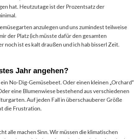
n hat. Heutzutage ist der Prozentsatz der
inimal.
Gemüsegarten anzulegen und uns zumindest teilweise
mir der Platz (ich müsste dafür den gesamten
noch ist es kalt draußen und ich hab bisserl Zeit.
hstes Jahr angehen?
r ein No-Dig-Gemüsebeet. Oder einen kleinen „Orchard“
 Oder eine Blumenwiese bestehend aus verschiedenen
turgarten. Auf jeden Fall in überschauberer Größe
t die Frustration.
icht alle machen Sinn. Wir müssen die klimatischen