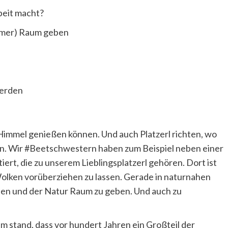
beit macht?
mmer) Raum geben
werden
 Himmel genießen können. Und auch Platzerl richten, wo
n. Wir #Beetschwestern haben zum Beispiel neben einer
t, die zu unserem Lieblingsplatzerl gehören. Dort ist
Wolken vorüberziehen zu lassen. Gerade in naturnahen
ssen und der Natur Raum zu geben. Und auch zu
em stand, dass vor hundert Jahren ein Großteil der