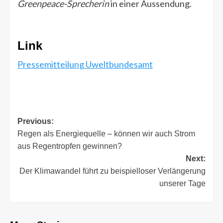
Greenpeace-Sprecherin
in einer Aussendung.
Link
Pressemitteilung Uweltbundesamt
Post
Previous:
Regen als Energiequelle – können wir auch Strom
navigation
aus Regentropfen gewinnen?
Next:
Der Klimawandel führt zu beispielloser Verlängerung
unserer Tage