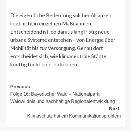
Die eigentliche Bedeutung solcher Allianzen
liegt nicht in einzelnen Maßnahmen.
Entscheidend ist, ob daraus langfristig neue
urbane Systeme entstehen – von Energie über
Mobilität bis zur Versorgung. Genau dort
entscheidet sich, wie klimaneutrale Städte
künftig funktionieren können.
Post
Previous:
Folge 16: Bayerischer Wald – Nationalpark,
navigation
Waldwildnis und nachhaltige Regionalentwicklung
Next:
Klimaschutz hat ein Kommunikationsproblem