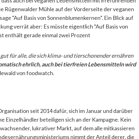
, dass auch bei veganen Lebensmitteln mit irreführenden
e Rügenwalder Mühle auf der Vorderseite der veganen
sage “Auf Basis von Sonnenblumenkernen”. Ein Blick auf
kung verrät aber: Es müsste eigentlich “Auf Basis von
t enthält gerade einmal zwei Prozent
ut für alle, die sich klima- und tierschonender ernähren
omatisch ehrlich, auch bei tierfreien Lebensmitteln wird
ndewald von foodwatch.
ganisation seit 2014 dafür, sich im Januar und darüber
e Einzelhändler beteiligen sich an der Kampagne. Kein
 wachsender, lukrativer Markt, auf dem alle mitkassieren
desernährungsministeriums nimmt der Anteil derer, die