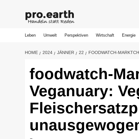
Skip
to
content
Leben
Umwelt
Perspektiven
Wirtschaft
Energie
HOME
2024
JÄNNER
22
FOODWATCH-MARKTCHE
foodwatch-Ma
Veganuary: Ve
Fleischersatzp
unausgewoge