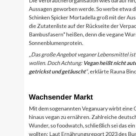
Die Verbraucherorganisation wies darauf hin
Aussagen geworben werde. So werbe etwa di
Schinken Spicker Mortadella groß mit der Aus
die Zutatenliste auf der Rückseite der Verpac
Bambusfasern” heißen, denn die vegane Wurs
Sonnenblumenprotein.
„Das große Angebot veganer Lebensmittel ist g
wollen. Doch Achtung:
Vegan heißt nicht aut
getrickst und getäuscht
“
, erklärte Rauna Bi
Wachsender Markt
Mit dem sogenannten Veganuary wirbt eine Or
hinaus vegan zu ernähren. Zahlreiche deutsch
Wunder, so foodwatch, schließlich sei das ein
wollten: Laut Ernährungsreport 2023 des Bun