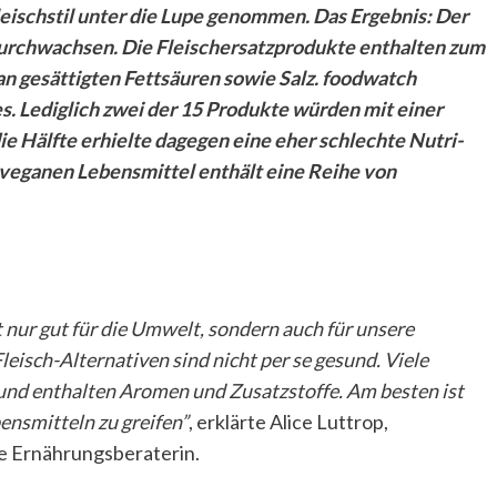
leischstil unter die Lupe genommen. Das Ergebnis: Der
durchwachsen. Die Fleischersatzprodukte enthalten zum
an gesättigten Fettsäuren sowie Salz. foodwatch
s. Lediglich zwei der 15 Produkte würden mit einer
 Hälfte erhielte dagegen eine eher schlechte Nutri-
 veganen Lebensmittel enthält eine Reihe von
t nur gut für die Umwelt, sondern auch für unsere
eisch-Alternativen sind nicht per se gesund. Viele
 und enthalten Aromen und Zusatzstoffe. Am besten ist
bensmitteln zu greifen”
, erklärte Alice Luttrop,
te Ernährungsberaterin.