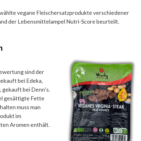
ewählte vegane Fleischersatzprodukte verschiedener
 der Lebensmittelampel Nutri-Score beurteilt.
n
ewertung sind der
 gekauft bei Edeka,
 gekauft bei Denn’s.
l gesättigte Fette
ehalten muss man
rodukt im
ten Aromen enthält.