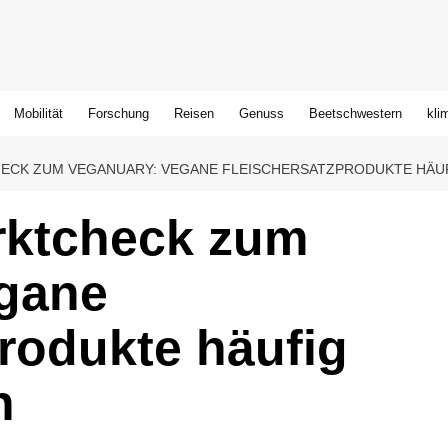
Mobilität
Forschung
Reisen
Genuss
Beetschwestern
kli
CK ZUM VEGANUARY: VEGANE FLEISCHERSATZPRODUKTE HÄ
rktcheck zum
gane
rodukte häufig
n