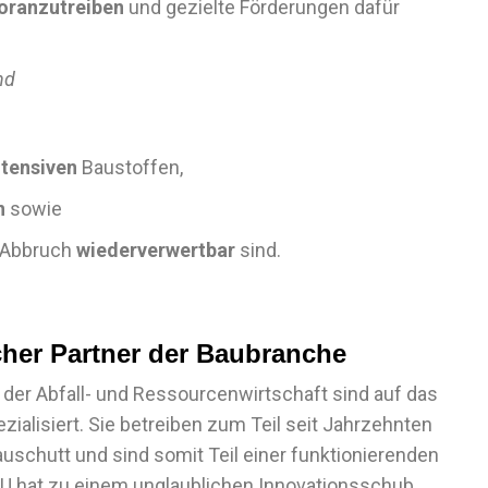
voranzutreiben
und gezielte Förderungen dafür
nd
ntensiven
Baustoffen,
n
sowie
i Abbruch
wiederverwertbar
sind.
licher Partner der Baubranche
der Abfall- und Ressourcenwirtschaft sind auf das
ialisiert. Sie betreiben zum Teil seit Jahrzehnten
uschutt und sind somit Teil einer funktionierenden
 EU hat zu einem unglaublichen Innovationsschub