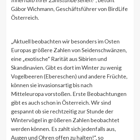
innerhalb Ihrer Zählstunde sehen!“
, betont
Gábor Wichmann, Geschäftsführer von BirdLife
Österreich.
„Aktuell beobachten wir besonders im Osten
Europas größere Zahlen von Seidenschwänzen,
eine „exotische“ Rarität aus Sibirien und
Skandinavien. Gibt es dort im Winter zu wenig
Vogelbeeren (Ebereschen) und andere Früchte,
können sie invasionsartig bis nach
Mitteleuropa vorstoßen. Erste Beobachtungen
gibt es auch schon in Österreich. Wir sind
gespannt ob sie rechtzeitig zur Stunde der
Wintervögel in größeren Zahlen beobachtet
werden können. Es zahlt sich jedenfalls aus,
Augen und Ohren offen zu halten!“, so