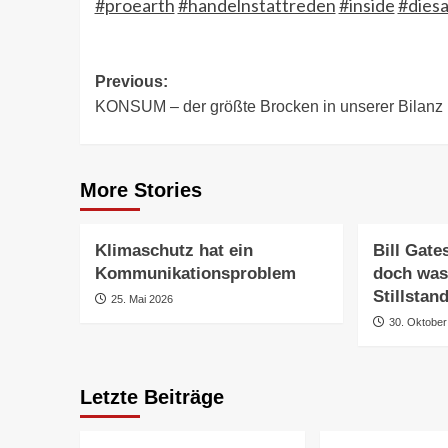
#proearth
#handelnstattreden
#inside
#dies
Post
Previous:
KONSUM – der größte Brocken in unserer Bilanz
navigation
More Stories
Klimaschutz hat ein
Bill Gate
Kommunikationsproblem
doch was
Stillstan
25. Mai 2026
30. Oktober
Letzte Beiträge