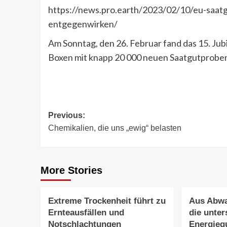
https://news.pro.earth/2023/02/10/eu-saatgu
entgegenwirken/
Am Sonntag, den 26. Februar fand das 15. Ju
Boxen mit knapp 20 000 neuen Saatgutprobe
Post
Previous:
Chemikalien, die uns „ewig“ belasten
navigation
More Stories
Extreme Trockenheit führt zu
Aus Abwa
Ernteausfällen und
die unter
Notschlachtungen
Energieq