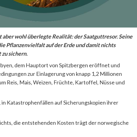
st aber wohl überlegte Realität: der Saatguttresor. Seine
ie Pflanzenvielfalt auf der Erde und damit nichts
 zu sichern.
byen, dem Hauptort von Spitzbergen eröffnet und
edingungen zur Einlagerung von knapp 1,2 Millionen
m Reis, Mais, Weizen, Früchte, Kartoffel, Nüsse und
, in Katastrophenfällen auf Sicherungskopien ihrer
nichts, die entstehenden Kosten trägt der norwegische