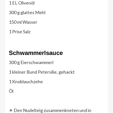
1 EL Olivenöl
300 g glattes Mehl
150 ml Wasser
1 Prise Salz
Schwammerlsauce
300 g Eierschwammerl
1 kleiner Bund Petersilie, gehackt
1 Knoblauchzehe
Öl
☀ Den Nudelteig zusammenkneten und in