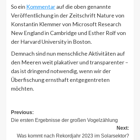
So ein
Kommentar
auf die oben genannte
Veröffentlichung in der Zeitschrift Nature von
Konstantin Klemmer von Microsoft Research
New England in Cambridge und Esther Rolf von
der Harvard University in Boston.
Demnach sind nun menschliche Aktivitäten auf
den Meeren weit plakativer und transparenter –
das ist dringend notwendig, wenn wir der
Überfischung ernsthaft entgegentreten
möchten.
Post
Previous:
Die ersten Ergebnisse der großen Vogelzählung
navigation
Next:
Was kommt nach Rekordjahr 2023 im Solarsektor?