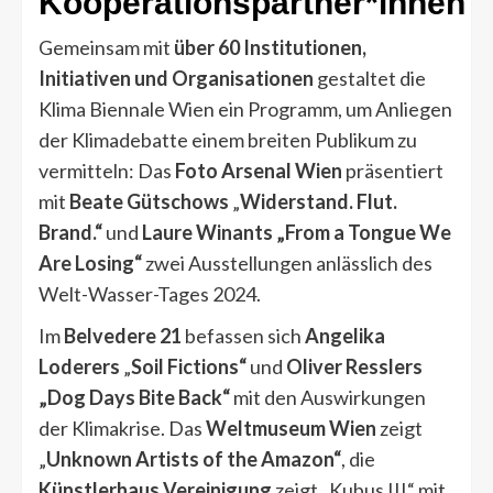
Kooperationspartner*innen
Gemeinsam mit
über 60 Institutionen,
Initiativen und Organisationen
gestaltet die
Klima Biennale Wien ein Programm, um Anliegen
der Klimadebatte einem breiten Publikum zu
vermitteln: Das
Foto Arsenal Wien
präsentiert
mit
Beate Gütschows
„
Widerstand. Flut.
Brand.“
und
Laure Winants „From a Tongue We
Are Losing“
zwei Ausstellungen anlässlich des
Welt-Wasser-Tages 2024.
Im
Belvedere 21
befassen sich
Angelika
Loderers
„
Soil Fictions“
und
Oliver Resslers
„Dog Days Bite Back“
mit den Auswirkungen
der Klimakrise. Das
Weltmuseum Wien
zeigt
„
Unknown Artists of the Amazon“
, die
Künstlerhaus Vereinigung
zeigt „Kubus III“ mit