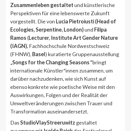
Zusammenleben gestaltet
und künstlerische
Perspektiven für eine lebenswerte Zukunft
vorgestellt. Die von
Lucia Pietroiusti (Head of
Ecologies, Serpentine, London)
und
Filipa
Ramos
(
Lecturer, Institute Art Gender Nature
(IAGN),
Fachhochschule Nordwestschweiz
(FHNW),
Basel
) kuratierte Gruppenausstellung
„
Songs for the Changing Seasons
“
bringt
internationale Künstler*innen zusammen, um
darüber nachzudenken, wie sich Kunst auf
ebenso konkrete wie poetische Weise mit den
Auswirkungen, Folgen und der Realität der
Umweltveränderungen zwischen Trauer und
Transformation auseinandersetzt.
Das
StudioVlayStreeruwitz
gestaltet
zusammen mit
Isolde Rajek
das Festivalareal