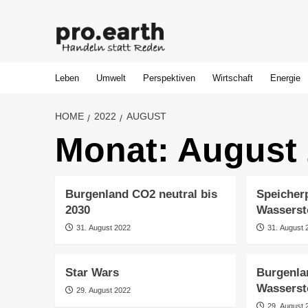
Skip
to
content
Leben
Umwelt
Perspektiven
Wirtschaft
Energie
HOME
2022
AUGUST
Monat:
August
Burgenland CO2 neutral bis
Speicher
2030
Wasserst
31. August 2022
31. August 
Star Wars
Burgenla
Wasserst
29. August 2022
29. August 