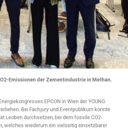
CO2-Emissionen der Zementindustrie in Methan.
 Energiekongresses EPCON in Wien der YOUNG
liehen. Bei Fachjury und Eventpublikum konnte
tät Leoben durchsetzen, bei dem fossile CO2-
, welches wiederum ein vielseitig einsetzbarer