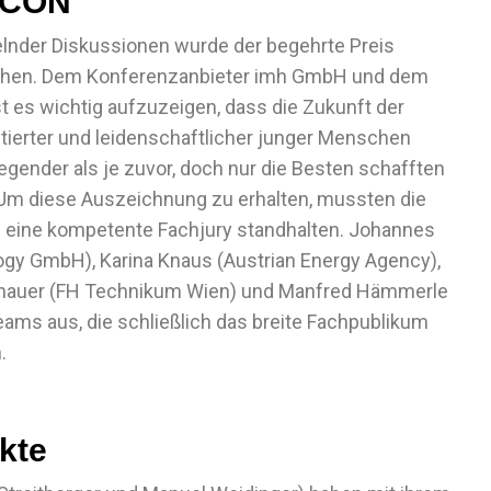
PCON
lnder Diskussionen wurde der begehrte Preis
rliehen. Dem Konferenzanbieter imh GmbH und dem
t es wichtig aufzuzeigen, dass die Zukunft der
tierter und leidenschaftlicher junger Menschen
egender als je zuvor, doch nur die Besten schafften
n. Um diese Auszeichnung zu erhalten, mussten die
ch eine kompetente Fachjury standhalten. Johannes
logy GmbH), Karina Knaus (Austrian Energy Agency),
 Schauer (FH Technikum Wien) und Manfred Hämmerle
eams aus, die schließlich das breite Fachpublikum
.
kte