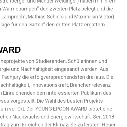
Streitberger und Manuel Weidinger) haben mit ihrem
on Wärmepumpen“ den zweiten Platz belegt und die
amprecht, Mathias Schidlo und Maximilian Victor)
age für den Garten“ den dritten Platz ergattern.
WARD
sprojekte von Studierenden, Schülerinnen und
ergie und Nachhaltigkeit eingesandt werden. Aus
 Fachjury die erfolgversprechendsten drei aus. Die
chhaltigkeit, Innovationskraft, Branchenrelevanz
n Einreichenden dem interessierten Publikum des
ses vorgestellt. Die Wahl des besten Projekts
torium vor Ort. Der YOUNG EPCON AWARD bietet eine
chen Nachwuchs und Energiewirtschaft. Seit 2018
itrag zum Erreichen der Klimaziele zu leisten. Heuer