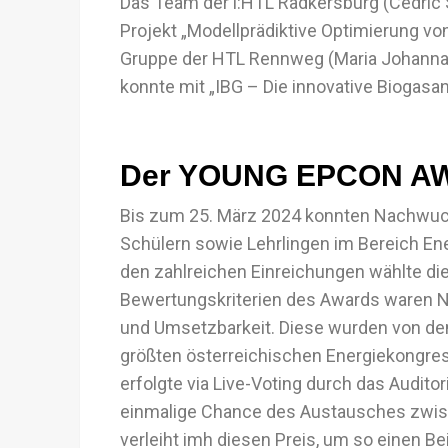
Das Team der i:HTL Radkersburg (Cedric 
Projekt „Modellprädiktive Optimierung v
Gruppe der HTL Rennweg (Maria Johanna L
konnte mit „IBG – Die innovative Biogasanl
Der YOUNG EPCON A
Bis zum 25. März 2024 konnten Nachwuch
Schülern sowie Lehrlingen im Bereich En
den zahlreichen Einreichungen wählte die
Bewertungskriterien des Awards waren Na
und Umsetzbarkeit. Diese wurden von de
größten österreichischen Energiekongres
erfolgte via Live-Voting durch das Audi
einmalige Chance des Austausches zwis
verleiht imh diesen Preis, um so einen Be