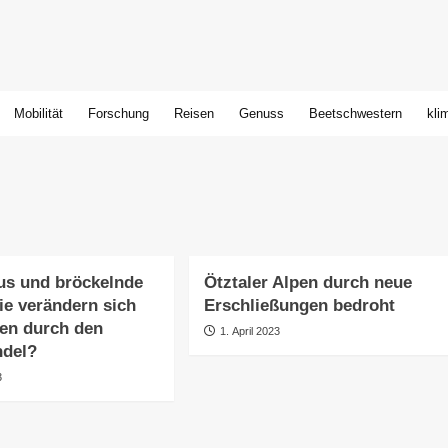
Mobilität
Forschung
Reisen
Genuss
Beetschwestern
kli
us und bröckelnde
Ötztaler Alpen durch neue
ie verändern sich
Erschließungen bedroht
en durch den
1. April 2023
ndel?
3