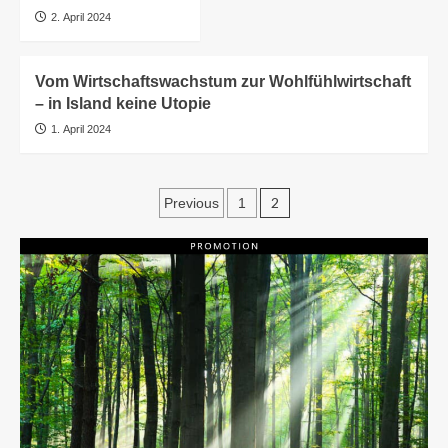
2. April 2024
Vom Wirtschaftswachstum zur Wohlfühlwirtschaft
– in Island keine Utopie
1. April 2024
Seitennummerierun
2
Previous
1
der
Beiträge