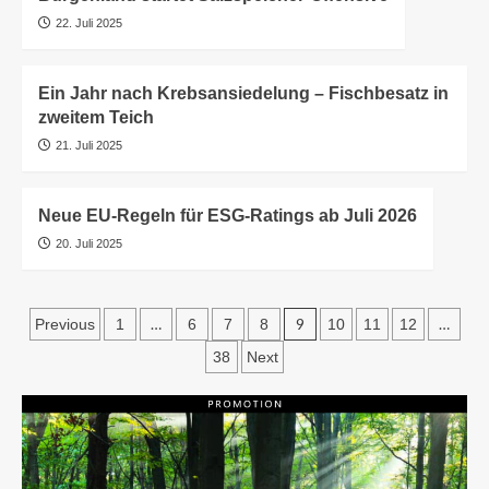
22. Juli 2025
Ein Jahr nach Krebsansiedelung – Fischbesatz in
zweitem Teich
21. Juli 2025
Neue EU-Regeln für ESG-Ratings ab Juli 2026
20. Juli 2025
Seitennummerierung
…
9
…
Previous
1
6
7
8
10
11
12
der
38
Next
Beiträge